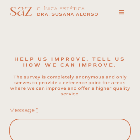
Skip
to
Toggle
Navigat
content
Home
Treatments
Medical Staff
HELP US IMPROVE. TELL US
HOW WE CAN IMPROVE.
Contact
The survey is completely anonymous and only
serves to provide a reference point for areas
where we can improve and offer a higher quality
service.
Message
*